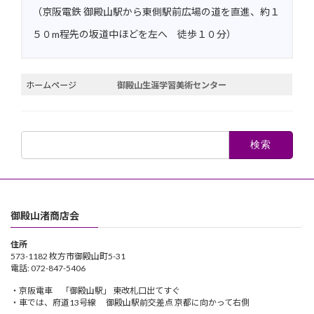
（京阪電鉄 御殿山駅から東側駅前広場の道を直進、約１
５０m程先の坂道中ほどを左へ 徒歩１０分）
ホームページ
御殿山生涯学習美術センター
検
索:
御殿山渚商店会
住所
573-1182 枚方市御殿山町5-31
電話: 072-847-5406
・京阪電車 「御殿山駅」 東改札口出てすぐ
・車では、府道13号線 御殿山駅前交差点 京都に向かって右側