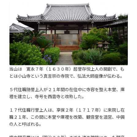
当山は 寛永７年（１６３０年）超誉存悦上人の開創で、も
とは小山寺という真言宗の寺院で、弘法大師座像が伝わる。
５代住職随誉上人が２１年間の在住中に寺容を整え本堂、庫
裡を建立し、寺号を西雲寺と改称した。
１７代住職行誉上人は、享保２年（１７１７年）に来院し在
職２１年、この間に本堂や庫裡を改築、観音堂を造営、中興
の人と呼ばれる。