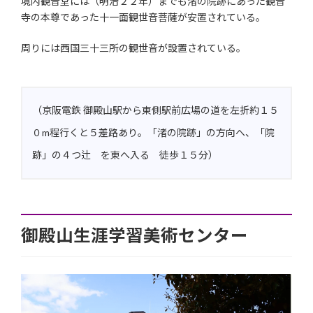
境内観音堂には（明治２２年）までも渚の院跡にあった観音
寺の本尊であった十一面観世音菩薩が安置されている。
周りには西国三十三所の観世音が設置されている。
（京阪電鉄 御殿山駅から東側駅前広場の道を左折約１５
０m程行くと５差路あり。「渚の院跡」の方向へ、「院
跡」の４つ辻 を東へ入る 徒歩１５分）
御殿山生涯学習美術センター